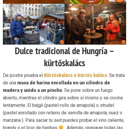
Dulce tradicional de Hungría –
kürtőskalács
De postre prueba el
Kürtőskalács o kürtős kalács
. Se trata
de una
masa de harina enrollada en un cilindro de
madera y unido a un pincho
. Se pone sobre un fuego
abierto, mientras el cilindro gira sobre sí mismo y se cocina
lentamente. El bejgli (pastel-rollo de amapola) o strudel
(pastel enrollado con relleno de semilla de amapola, nuez o
manzana ). Para saciar tu sed puedes probar el vino caliente,
brandy o el licor de hierbas
. Además, preparan todas las