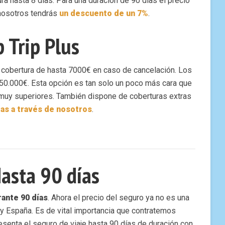
ura hasta 8 días. Para una duración de 90 días el precio
 nosotros tendrás
un descuento de un 7%
.
 Trip Plus
a cobertura de hasta 7000€ en caso de cancelación. Los
50.000€. Esta opción es tan solo un poco más cara que
 muy superiores. También dispone de coberturas extras
tas a través de nosotros
.
asta 90 días
rante 90 días
. Ahora el precio del seguro ya no es una
 y España. Es de vital importancia que contratemos
esenta el seguro de viaje hasta 90 días de duración con