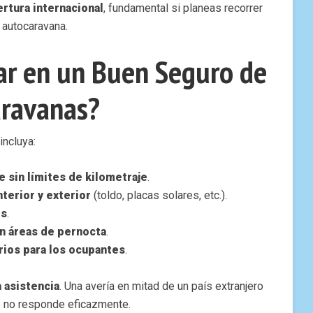
rtura internacional
, fundamental si planeas recorrer
 autocaravana.
r en un Buen Seguro de
aravanas?
incluya:
e sin límites de kilometraje
.
terior y exterior
(toldo, placas solares, etc.).
es
.
n áreas de pernocta
.
ios para los ocupantes
.
a asistencia
. Una avería en mitad de un país extranjero
o no responde eficazmente.