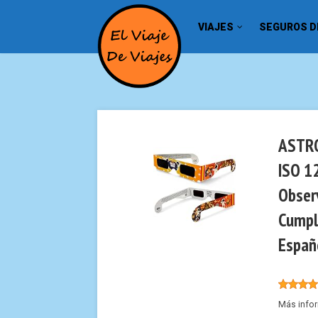
VIAJES
SEGUROS DE
ASTRO
ISO 1
Obser
Cumpl
Españo
Más info