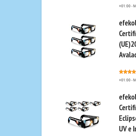
+01:00 -
M
efeko
Certif
(UE)20
Avala
+01:00 -
M
efeko
Certif
Eclip
UV e I