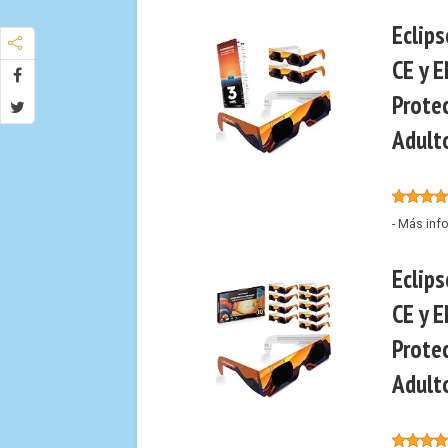
Eclip
CE y E
Protec
Adulto
-
Más inf
Eclip
CE y E
Protec
Adult