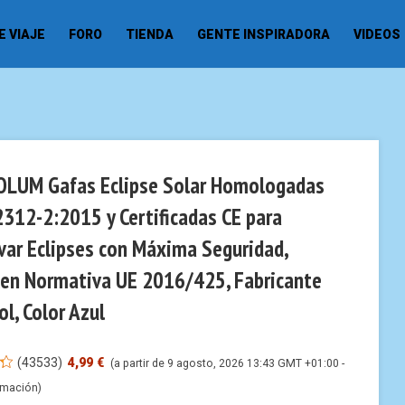
 VIAJE
FORO
TIENDA
GENTE INSPIRADORA
VIDEOS
LUM Gafas Eclipse Solar Homologadas
2312-2:2015 y Certificadas CE para
var Eclipses con Máxima Seguridad,
en Normativa UE 2016/425, Fabricante
l, Color Azul
(
43533
)
4,99 €
(a partir de 9 agosto, 2026 13:43 GMT +01:00 -
rmación
)