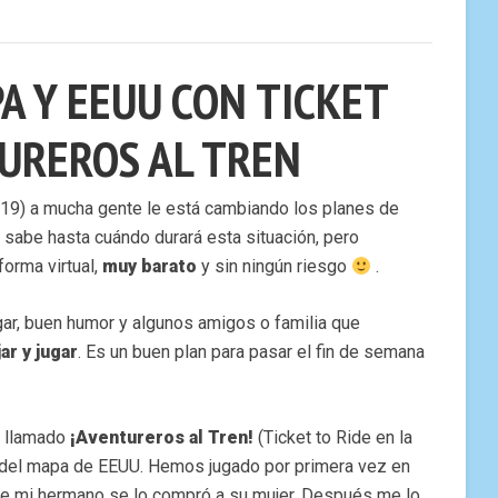
A Y EEUU CON TICKET
TUREROS AL TREN
9) a mucha gente le está cambiando los planes de
e sabe hasta cuándo durará esta situación, pero
forma virtual,
muy barato
y sin ningún riesgo
.
ar, buen humor y algunos amigos o familia que
jar y jugar
. Es un buen plan para pasar el fin de semana
llamado
¡Aventureros al Tren!
(Ticket to Ride en la
go del mapa de EEUU. Hemos jugado por primera vez en
que mi hermano se lo compró a su mujer. Después me lo