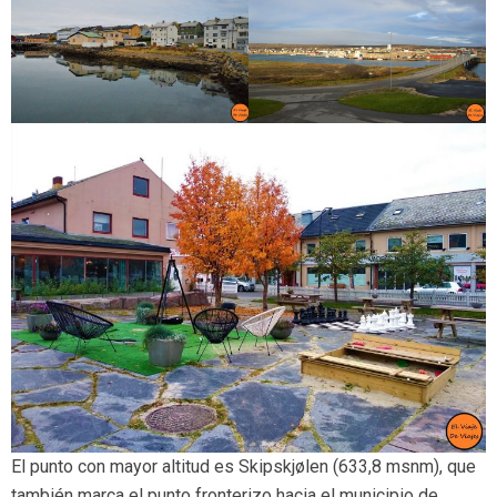
El punto con mayor altitud es Skipskjølen (633,8 msnm), que
también marca el punto fronterizo hacia el municipio de