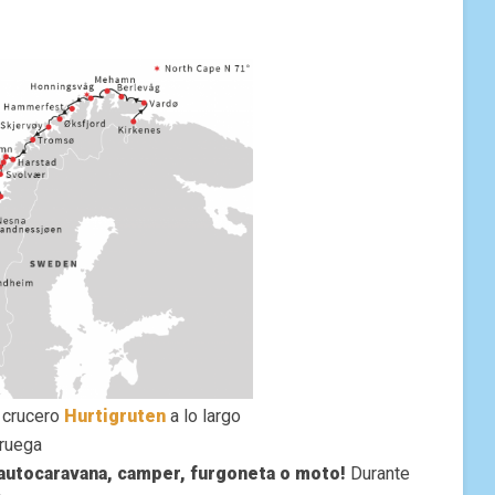
 crucero
Hurtigruten
a lo largo
oruega
autocaravana, camper, furgoneta o moto!
Durante