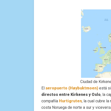
Ciudad de Kirken
El
aeropuerto (Høybuktmoen)
está si
directos entre Kirkenes y Oslo
, la c
compañía
Hurtigruten
, la cual cubre l
costa Noruega de norte a sur y viceversa